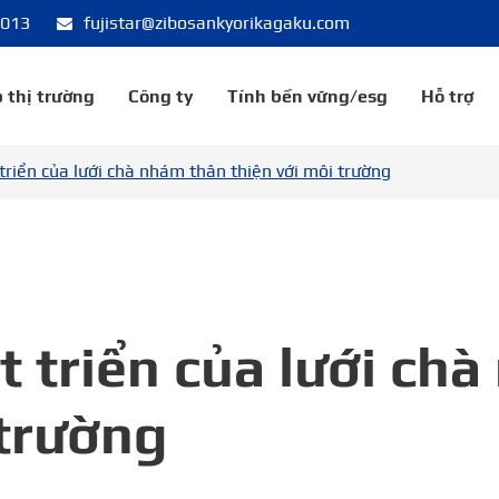
8013
fujistar@zibosankyorikagaku.com
 thị trường
Công ty
Tính bền vững/esg
Hỗ trợ
riển của lưới chà nhám thân thiện với môi trường
 triển của lưới ch
 trường