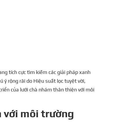
português
العربية
tiếng việt
Polska
ng tích cực tìm kiếm các giải pháp xanh
 ý rộng rãi do Hiệu suất lọc tuyệt vời,
triển của lưới chà nhám thân thiện với môi
n với môi trường