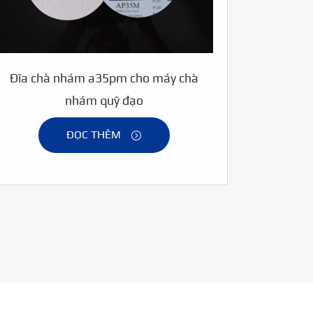
Đĩa chà nhám a35pm cho máy chà
nhám quỹ đạo
ĐỌC THÊM
