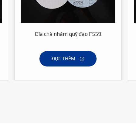
Đĩa chà nhám quỹ đạo F559
ĐỌC THÊM
