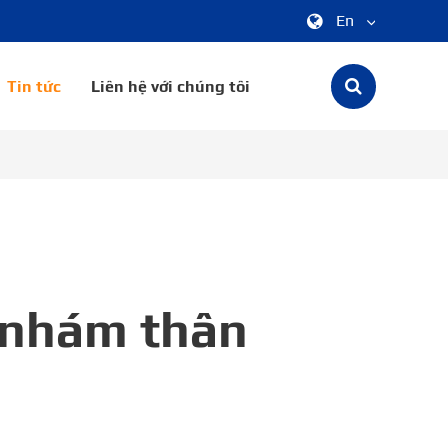
En
中文
Tin tức
Liên hệ với chúng tôi
English
한국어
français
Deutsch
Español
à nhám thân
italiano
русский