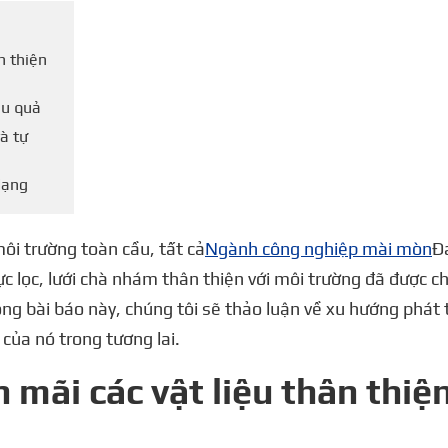
n thiện
ệu quả
à tự
dạng
ôi trường toàn cầu, tất cả
Ngành công nghiệp mài mòn
Đa
ực lọc, lưới chà nhám thân thiện với môi trường đã được chú
ong bài báo này, chúng tôi sẽ thảo luận về xu hướng phát 
 của nó trong tương lai.
mãi các vật liệu thân thiệ