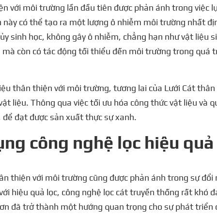
n với môi trường lần đầu tiên được phản ánh trong việc lựa
 này có thể tạo ra một lượng ô nhiễm môi trường nhất định
y sinh học, không gây ô nhiễm, chẳng hạn như vật liệu sinh
ốt, mà còn có tác động tối thiểu đến môi trường trong quá 
liệu thân thiện với môi trường, tương lai của Lưới Cát thâ
ật liệu. Thông qua việc tối ưu hóa công thức vật liệu và q
t, để đạt được sản xuất thực sự xanh.
ụng công nghệ lọc hiệu quả
n thiện với môi trường cũng được phản ánh trong sự đổi mớ
với hiệu quả lọc, công nghệ lọc cát truyền thống rất khó 
hơn đã trở thành một hướng quan trọng cho sự phát triển 