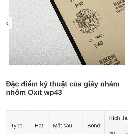

Đặc điểm kỹ thuật của giấy nhám
nhôm Oxit wp43
Kích thước
Type
Hạt
Mặt sau
Bond
40
60