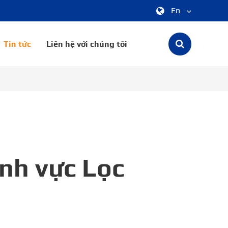
En
中文
Tin tức
Liên hệ với chúng tôi
English
한국어
français
Deutsch
Español
ĩnh vực Lọc
italiano
русский