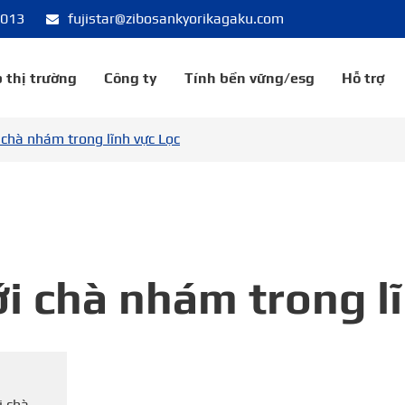
8013
fujistar@zibosankyorikagaku.com
 thị trường
Công ty
Tính bền vững/esg
Hỗ trợ
i chà nhám trong lĩnh vực Lọc
ới chà nhám trong l
i chà