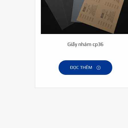
Giấy nhám cp36
ĐỌC THÊM
