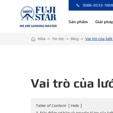
0086-0533-786
Sản phẩm
Giải pháp

Nhà
Tin tức
Blog
Vai trò của lướ
Vai trò của lư
Table of Content
[
Hide
]
1. Đặc điểm cơ bản và nguyên lý lọc của lướ