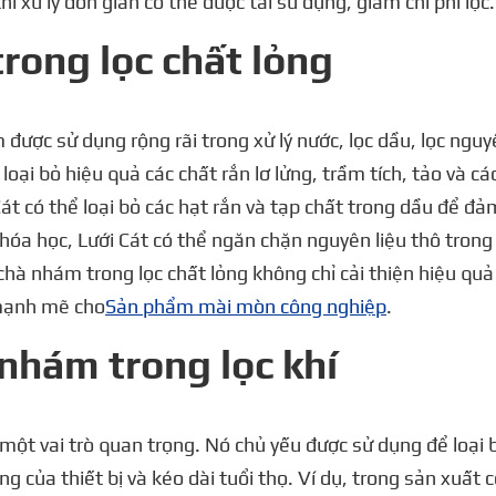
i xử lý đơn giản có thể được tái sử dụng, giảm chi phí lọc.
rong lọc chất lỏng
m được sử dụng rộng rãi trong xử lý nước, lọc dầu, lọc nguy
 loại bỏ hiệu quả các chất rắn lơ lửng, trầm tích, tảo và c
 Cát có thể loại bỏ các hạt rắn và tạp chất trong dầu để đ
u hóa học, Lưới Cát có thể ngăn chặn nguyên liệu thô trong
ới chà nhám trong lọc chất lỏng không chỉ cải thiện hiệu q
ợ mạnh mẽ cho
Sản phẩm mài mòn công nghiệp
.
 nhám trong lọc khí
 một vai trò quan trọng. Nó chủ yếu được sử dụng để loại 
g của thiết bị và kéo dài tuổi thọ. Ví dụ, trong sản xuất