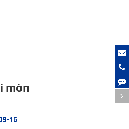
ài mòn
09-16