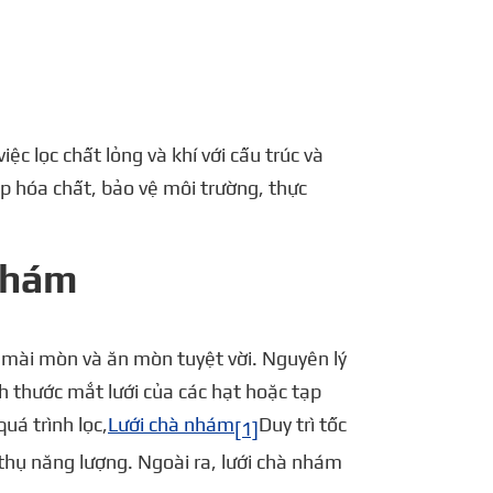
português
العربية
tiếng việt
ệc lọc chất lỏng và khí với cấu trúc và
Polska
p hóa chất, bảo vệ môi trường, thực
 nhám
g mài mòn và ăn mòn tuyệt vời. Nguyên lý
ch thước mắt lưới của các hạt hoặc tạp
uá trình lọc,
Lưới chà nhám
Duy trì tốc
[1]
thụ năng lượng. Ngoài ra, lưới chà nhám